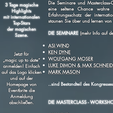
Die Seminare und Masterclass-C
3 Tage magische
eine seltene Chance wahre 
Highlights
Erfahrungsschatz der internatio
mit internationalen
staunen Sie über und lernen von
Top-Stars
der magischen
DIE SEMINARE
(mehr Info auf de
Szene.
ASI WIND
KEN DYNE
Jetzt für
WOLFGANG MOSER
„magic up to date“
LUKE DIMON & MAX SCHNEID
anmelden! Einfach
MARK MASON
auf das Logo klicken
und auf der
..sind Bestandteil des Kongresses 
Homepage von
Eventbrite die
Anmeldung
DIE MASTERCLASS - WORKSH
abschließen.